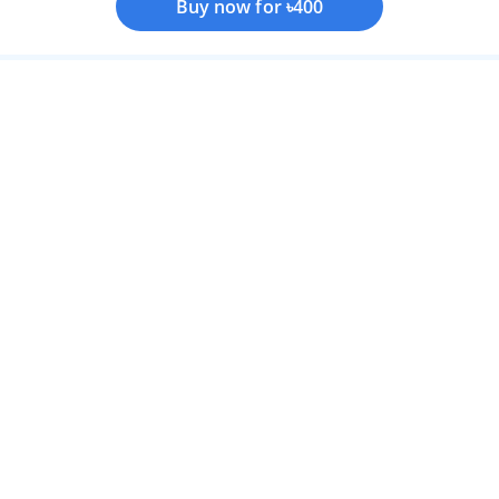
Buy now for ৳400
Buy now for ৳400
Terms of use
Privacy policy
About us
FAQs
Contact us
Refund policy