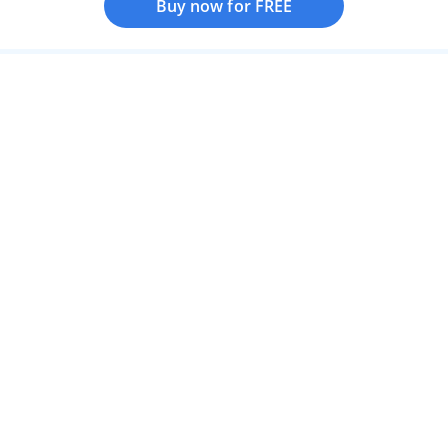
Buy now for FREE
Buy now for FREE
Terms of use
Privacy policy
About us
FAQs
Contact us
Refund policy