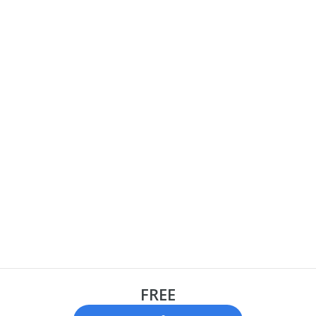
সাম্প্রতিক তথ্য ইত্যাদির সিলেবাস কাভার করা হবে
FREE